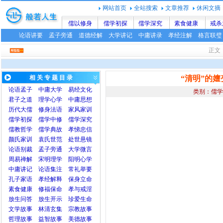
网站首页
全站搜索
文章推荐
休闲文摘
儒以修身
儒学初探
儒学深究
素食健康
戒杀
论语讲要
孟子旁通
道德经解
大学讲记
中庸讲录
孝经注解
格言联璧
正
相 关 专 题 目 录
“清明”的
论语
孟子
中庸
大学
易经文化
类别：儒学
君子之道
理学心学
中庸思想
历代大儒
修身法语
家风家训
儒学初探
儒学中修
儒学深究
儒教哲学
儒学典故
孝悌忠信
颜氏家训
袁氏世范
处世悬镜
论语别裁
孟子旁通
大学微言
周易禅解
宋明理学
阳明心学
中庸讲记
论语集注
常礼举要
孔子家语
孝经解释
保身立命
素食健康
修福保命
孝与戒淫
放生问答
放生开示
珍爱生命
文学故事
林清玄集
宗教故事
哲理故事
益智故事
美德故事