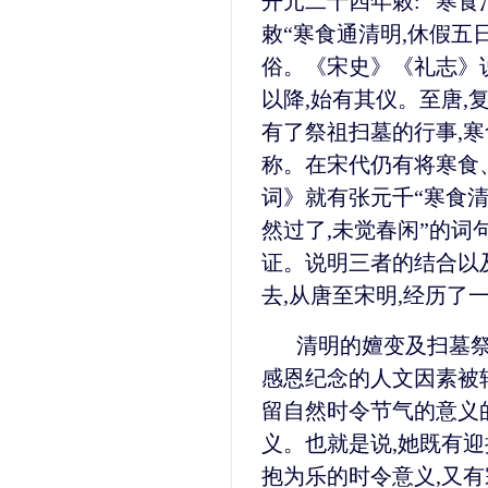
开元二十四年敕: “寒
敕“寒食通清明,休假五
俗。《宋史》《礼志》说
以降,始有其仪。至唐,
有了祭祖扫墓的行事,寒
称。在宋代仍有将寒食
词》就有张元千“寒食清
然过了,未觉春闲”的词句
证。说明三者的结合以
去,从唐至宋明,经历了
清明的嬗变及扫墓祭
感恩纪念的人文因素被
留自然时令节气的意义
义。也就是说,她既有迎
抱为乐的时令意义,又