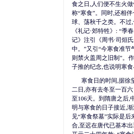
食之日,人们便不生火做
称“寒食”。同时,还相
球、荡秋千之类。不过,
《礼记·郊特牲》: “季
记》注引《周书·司烜氏
中。”又引“今寒食准节
则禁火盖周之旧制”。
子推的纪念,也说明寒
寒食日的时间,据徐
二日,亦有去冬至一百六
至106天。到隋唐之后,
明与寒食的日子接近,渐
见“寒食祭墓”实际是
合,至迟在唐代已基本