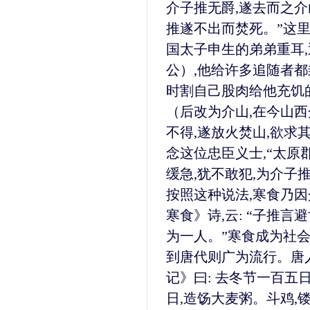
介子推无爵,遂去而之介
推遂不出而焚死。”这
国太子申生的弟弟重耳
公）,他给许多追随者都
时割自己股肉给他充饥
（后改为介山,在今山
不得,遂放火焚山,欲求
念这位忠臣义士,“太原
缓急,犹不敢犯,为介子
按照这种说法,寒食乃因
寒食》诗,云: “子推言
为一人。”寒食成为社会
到唐代则广为流行。唐人
记》曰: 去冬节一百五
日,造饧大麦粥。斗鸡,镂