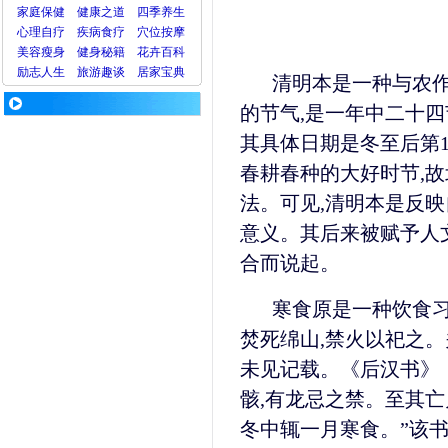
家庭保健
健康之道
四季养生
心理
自疗
疾病
食疗
穴位
按摩
美容
瘦身
健身
秘籍
花卉
百科
励志人生
旅游
趣谈
居家宝典
清明本是一种与农
的节气,是一年中二十四
其具体日期是冬至后第10
春耕春种的大好时节,故
法。可见,清明本是反映
意义。其后来被赋予人
合而说起。
寒食原是一种饮食习
焚死绵山,禁火以祀之。
未见记载。《后汉书》《
骸,有龙忌之禁。至其亡
冬中辄一月寒食。”该书