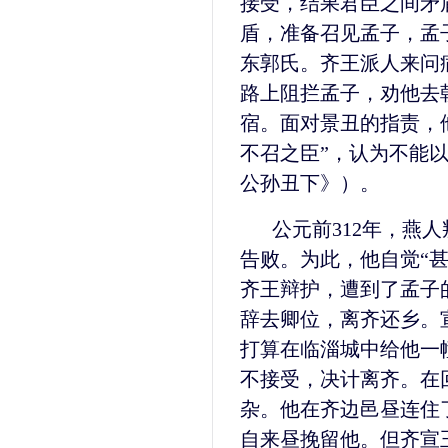
接受，结果君臣之间矛
盾，准备召见孟子，孟
东郭氏。齐王派人来问
路上阻拦孟子，劝他去
宿。面对景丑的指责，
不召之臣”，认为不能
公孙丑下》）。
公元前312年，燕
告败。为此，他自觉“
齐王辩护，遭到了孟子
辞去卿位，离齐还乡。
打算在临淄城中给他一
不接受，决计离齐。在
杂。他在齐边邑昼连住
自来昼挽留他。但齐宣