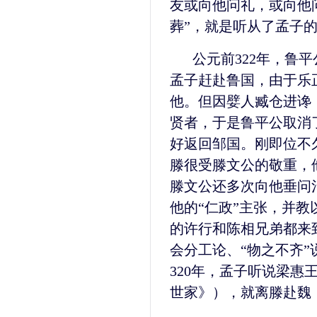
友或向他问礼，或向他
葬”，就是听从了孟子
公元前322年，鲁
孟子赶赴鲁国，由于乐
他。但因嬖人臧仓进谗
贤者，于是鲁平公取消
好返回邹国。刚即位不
滕很受滕文公的敬重，
滕文公还多次向他垂问
他的“仁政”主张，并教
的许行和陈相兄弟都来
会分工论、“物之不齐
320年，孟子听说梁惠
世家》），就离滕赴魏