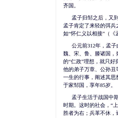
齐国。
孟子归邹之后，又
孟子肯定了来轻的弭兵
如“怀仁义以相接”（《
公元前312年，孟
魏、宋、鲁、滕诸国，
的“仁政”理想，就只
他的弟子万章、公孙丑
一生的行事，阐述其思想
于家邹国，享年85岁。
孟子生活于战国中
时期。这时的社会，“
胜者为右；兵革不休，