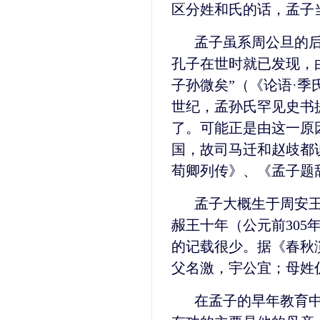
区分姓和氏的话，孟子
孟子虽系周公旦的
孔子在世时就已发现，由
子孙微矣”（《论语·
世纪，孟孙氏罕见史书
了。可能正是由这一原
国，故司马迁和赵歧都说
荀卿列传》、《孟子题
孟子大概生于周安王
赧王十年（公元前305
的记载很少。据《春秋
父名激，宇公宜；母姓
在孟子的早年教育