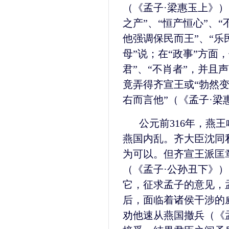
（《孟子·梁惠玉上》）
之产”、“恒产恒心”、“
他强调保民而王”、“乐
母”说；在“政事”方面
君”、“不肖者”，并且
竟弄得齐宣王或“勃然变
右而言他”（《孟子·梁
公元前316年，燕
燕国内乱。齐大臣沈同
为可以。但齐宣王派匡
（《孟子·公孙丑下》
它，征求孟子的意见，
后，面临着诸侯干涉的
劝他速从燕国撤兵（《