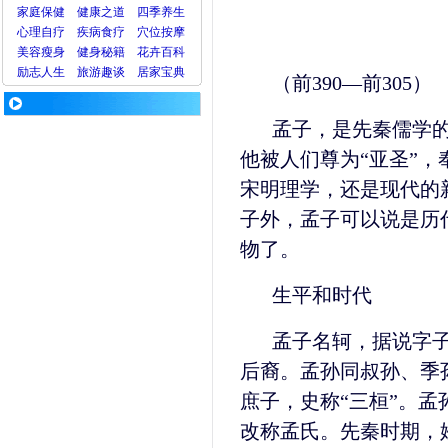
家庭保健
健康之道
四季养生
心理
自疗
疾病
食疗
穴位
按摩
美容
瘦身
健身
秘籍
花卉
百科
励志人生
旅游
趣谈
居家宝典
（前390—前305）
孟子，是先秦儒学
他被人们尊为“亚圣”
宋明理学，还是现代的
子外，孟子可以说是历
物了。
生平和时代
孟子名轲，据说字
后裔。孟孙同叔孙、季
庶子，史称“三桓”。
改称孟氏。先秦时期，