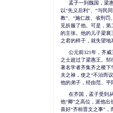
孟子一到魏国，梁
以“先义后利”、“与民同
教”、“施仁政、省刑罚
见折服了他。可是，第
的主张。他的儿子梁襄
之君的样子，就失望地
公元前321年，齐
之士超过了梁惠王。邹
著名学者齐集齐之稷下
夫之禄，使之“不治而
他的弟子，经由范、平
在齐国，孟子受到
他“卿”之高位，派他
喜好“齐桓晋文之事”，