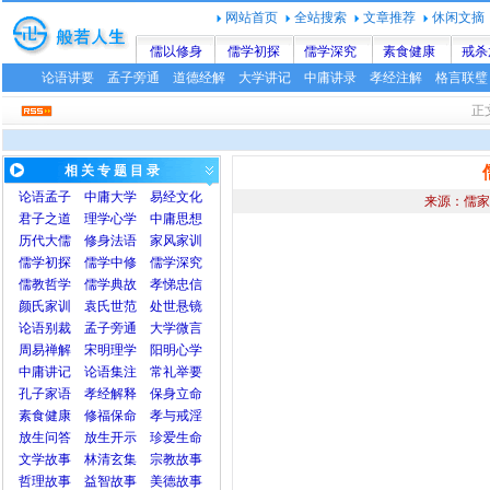
网站首页
全站搜索
文章推荐
休闲文摘
儒以修身
儒学初探
儒学深究
素食健康
戒杀
论语讲要
孟子旁通
道德经解
大学讲记
中庸讲录
孝经注解
格言联璧
正
相 关 专 题 目 录
论语
孟子
中庸
大学
易经文化
来源：儒家
君子之道
理学心学
中庸思想
历代大儒
修身法语
家风家训
儒学初探
儒学中修
儒学深究
儒教哲学
儒学典故
孝悌忠信
颜氏家训
袁氏世范
处世悬镜
论语别裁
孟子旁通
大学微言
周易禅解
宋明理学
阳明心学
中庸讲记
论语集注
常礼举要
孔子家语
孝经解释
保身立命
素食健康
修福保命
孝与戒淫
放生问答
放生开示
珍爱生命
文学故事
林清玄集
宗教故事
哲理故事
益智故事
美德故事