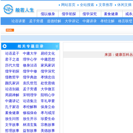
网站首页
全站搜索
文章推荐
休闲文摘
儒以修身
儒学初探
儒学深究
素食健康
戒杀
论语讲要
孟子旁通
道德经解
大学讲记
中庸讲录
孝经注解
格言联璧
相 关 专 题 目 录
论语
孟子
中庸
大学
易经文化
来源：健康百科丛
君子之道
理学心学
中庸思想
历代大儒
修身法语
家风家训
儒学初探
儒学中修
儒学深究
儒教哲学
儒学典故
孝悌忠信
颜氏家训
袁氏世范
处世悬镜
论语别裁
孟子旁通
大学微言
周易禅解
宋明理学
阳明心学
中庸讲记
论语集注
常礼举要
孔子家语
孝经解释
保身立命
素食健康
修福保命
孝与戒淫
放生问答
放生开示
珍爱生命
文学故事
林清玄集
宗教故事
哲理故事
益智故事
美德故事