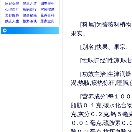
家庭保健
健康之道
四季养生
心理
自疗
疾病
食疗
穴位
按摩
美容
瘦身
健身
秘籍
花卉
百科
励志人生
旅游
趣谈
居家宝典
[科属]为蔷薇科植
果实。
[别名]快果、果宗
[性味归经]性凉,
[功效主治]生津润
渴,热咳,痰热惊狂,噎膈
[营养成分]每１００
脂肪０.１克,碳水化合物
克,灰分０.２克,钙５毫
０.０１毫克,硫胺素０.
酸０.２毫克,抗坏血酸３