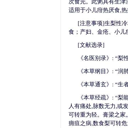
次食完。此粥具有生津润
适用于小儿疳热厌食,热
[注意事项]生梨性
食；产妇、金疮、小儿
[文献选录]
《名医别录》: “梨
《本草纲目》: “润
《本草通玄》: “生
《本草经疏》: “
人有痛处,脉数无力,或发
可转重为轻。膏梁之家,
痈疽之病,数食梨可转危