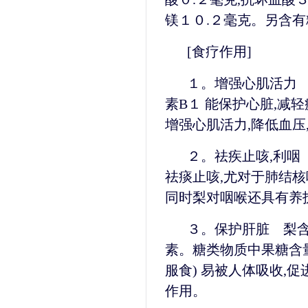
镁１０.２毫克。另含
[食疗作用]
１。增强心肌活力 
素B１ 能保护心脏,减
增强心肌活力,降低血压
２。祛疾止咳,利咽
祛痰止咳,尤对于肺结核
同时梨对咽喉还具有养
３。保护肝脏 梨
素。糖类物质中果糖含
服食) 易被人体吸收,
作用。