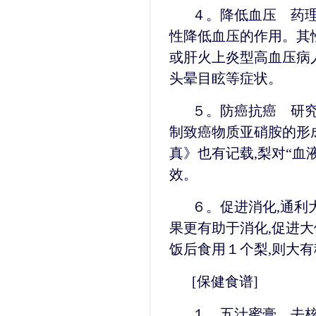
４。降低血压 药
性降低血压的作用。其
或肝火上炎型高血压病人
头晕目眩等症状。
５。防癌抗癌 研究
制致癌物质亚硝胺的形
真》也有记载,梨对“血液
效。
６。促进消化,通利
果更有助于消化,促进大
饭后食用１个梨,则大
[保健食谱]
１。五汁蜜膏 去核