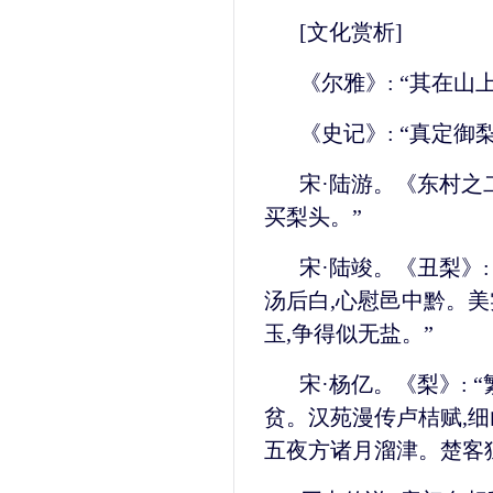
[文化赏析]
《尔雅》: “其在山
《史记》: “真定御
宋·陆游。《东村之二
买梨头。”
宋·陆竣。《丑梨》:
汤后白,心慰邑中黔。美
玉,争得似无盐。”
宋·杨亿。《梨》: 
贫。汉苑漫传卢桔赋,细
五夜方诸月溜津。楚客