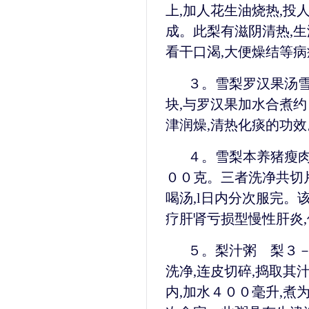
上,加人花生油烧热,投
成。此梨有滋阴清热,生
看干口渴,大便燥结等病
３。雪梨罗汉果汤雪
块,与罗汉果加水合煮约
津润燥,清热化痰的功
４。雪梨本养猪瘦肉汤
００克。三者洗净共切片
喝汤,l日内分次服完。
疗肝肾亏损型慢性肝炎
５。梨汁粥 梨３－
洗净,连皮切碎,捣取其
内,加水４００毫升,煮