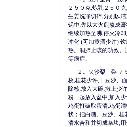
２５０克,炼乳２５０克
生姜洗净切碎,分别以洁
锅中,先以大火煎熬成膏
继续加热至沸,停火冷却
冲化 (可加黄酒少许)
热。润肺止咳的功效。适
等病症。
２。夹沙梨 梨 ７５
枚,桂花少许,干豆沙、
除核,放入大碗,撒上少
粉一起放入盆中,加入少
鸡蛋打破取蛋清,鸡蛋清
状；把白糖、豆沙、桂
清水合和并切成条块,用