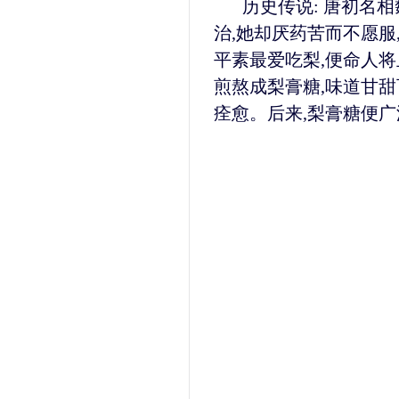
历史传说: 唐初名
治,她却厌药苦而不愿服
平素最爱吃梨,便命人
煎熬成梨膏糖,味道甘甜
痊愈。后来,梨膏糖便