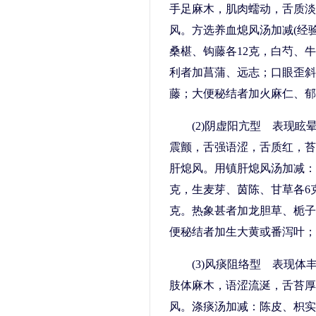
手足麻木，肌肉蠕动，舌质淡
风。方选养血熄风汤加减(经验
桑椹、钩藤各12克，白芍、牛
利者加菖蒲、远志；口眼歪斜
藤；大便秘结者加火麻仁、郁
(2)阴虚阳亢型 表现
震颤，舌强语涩，舌质红，苔
肝熄风。用镇肝熄风汤加减：
克，生麦芽、茵陈、甘草各6克
克。热象甚者加龙胆草、栀子
便秘结者加生大黄或番泻叶；
(3)风痰阻络型 表现
肢体麻木，语涩流涎，舌苔厚
风。涤痰汤加减：陈皮、枳实、