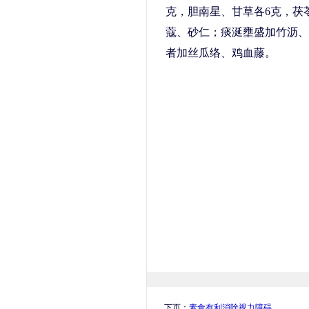
克，胆南星、甘草各6克，茯
蔻、砂仁；痰涎壅盛加竹沥、
者加丝瓜络、鸡血藤。
下页：
素食有利消除视力障碍