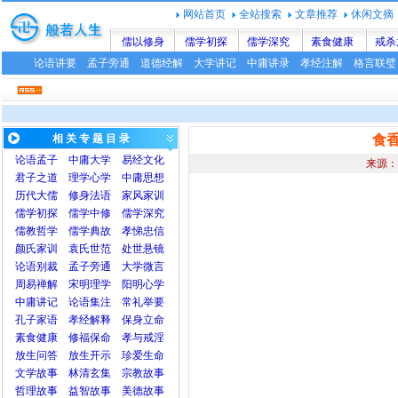
网站首页
全站搜索
文章推荐
休闲文摘
儒以修身
儒学初探
儒学深究
素食健康
戒杀
论语讲要
孟子旁通
道德经解
大学讲记
中庸讲录
孝经注解
格言联璧
相 关 专 题 目 录
食
论语
孟子
中庸
大学
易经文化
来源：
君子之道
理学心学
中庸思想
历代大儒
修身法语
家风家训
儒学初探
儒学中修
儒学深究
儒教哲学
儒学典故
孝悌忠信
颜氏家训
袁氏世范
处世悬镜
论语别裁
孟子旁通
大学微言
周易禅解
宋明理学
阳明心学
中庸讲记
论语集注
常礼举要
孔子家语
孝经解释
保身立命
素食健康
修福保命
孝与戒淫
放生问答
放生开示
珍爱生命
文学故事
林清玄集
宗教故事
哲理故事
益智故事
美德故事