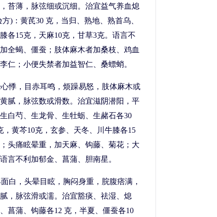
，苔薄，脉弦细或沉细。治宜益气养血熄
方)：黄芪30 克，当归、熟地、熟首乌、
膝各15克，天麻10克，甘草3克。语言不
加全蝎、僵蚕；肢体麻木者加桑枝、鸡血
李仁；小便失禁者加益智仁、桑螵蛸。
眩晕心悸，目赤耳鸣，烦躁易怒，肢体麻木或
黄腻，脉弦数或滑数。治宜滋阴潜阳，平
生白芍、生龙骨、生牡蛎、生赭石各30
，黄芩10克，玄参、天冬、川牛膝各15
；头痛眩晕重，加天麻、钩藤、菊花；大
语言不利加郁金、菖蒲、胆南星。
体丰面白，头晕目眩，胸闷身重，脘腹痞满，
腻，脉弦滑或濡。治宜豁痰、祛湿、熄
菖蒲、钩藤各12 克，半夏、僵蚕各10