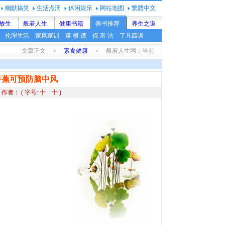
幽默搞笑
生活点滴
休闲娱乐
网站地图
繁體中文
放生
般若人生
健康书籍
善书推荐
养生之道
伦理生活
家风家训
菜 根 谭
保 富 法
了凡四训
文章正文 ＜
素食健康
＜ 般若人生网：当前
香蕉可预防脑中风
 作者：
( 字号:
十
十
)