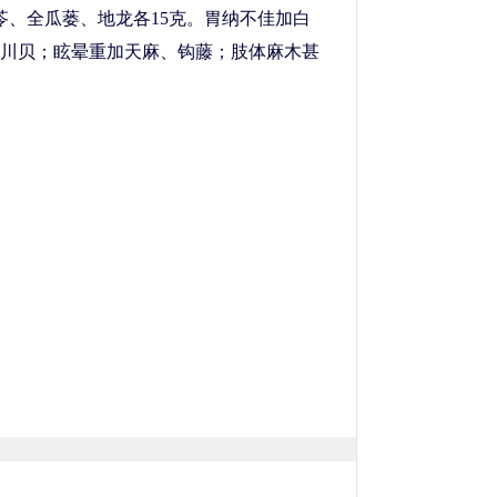
苓、全瓜蒌、地龙各15克。胃纳不佳加白
川贝；眩晕重加天麻、钩藤；肢体麻木甚