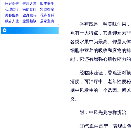
家庭保健
健康之道
四季养生
心理
自疗
疾病
食疗
穴位
按摩
美容
瘦身
健身
秘籍
花卉
百科
励志人生
旅游
趣谈
居家宝典
香蕉既是一种美味佳果，
蕉有一大特点，其含钾元素非
各类水果中为最高。钾是人体
细胞中营养的吸收和废物的排
能，它还有增强心肌收缩力的
经临床验证，香蕉还对预
清便，可治疗中、老年性便秘
脑中风发生的一个诱因。所以
义。
附：中风先兆怎样辨治
(1)气血两虚型 表现