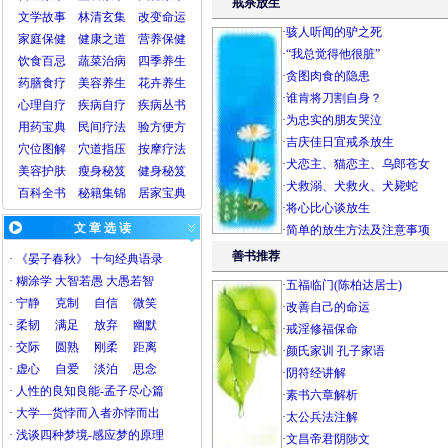
戒杀放生
文学故事
林清玄集
改变命运
·
骇人听闻的驴之死
家庭保健
健康之道
营养保健
·
“我总觉得他很脏”
饮食百忌
蔬菜治病
四季养生
·
贪图肉食的隐患
药膳食疗
美容
养生
花卉养生
·
谁肯将刀割自身？
心理自疗
疾病自疗
疾病丛书
·
为忠实的朋友哭泣
用药宝典
民间疗法
验方
便方
·
吉庆佳日宜戒杀放生
穴位图解
穴道指压
按摩疗法
·
犬恋主、猫恋主、乌郎苍女
美容护肤
瘦身秘笈
健身秘笈
·
犬救溺、犬救火、犬毙蛇
百科全书
秘籍集锦
居家宝典
·
将心比心谈放生
文 章 选 读
·
简单的放生方法及注意事项
善书推荐
·
《晏子春秋》 十句经典语录
·
糊涂学 大智若愚 大愚若智
·
五福临门(陈柏达居士)
·
宁静
克制
自信
微笑
·
改善自己的命运
·
柔韧
满足
放弃
幽默
·
戒淫修福保命
·
交际
圆熟
刚柔
距离
·
颜氏家训
孔子家语
·
虚心
自爱
淡泊
思念
·
阴符经讲解
·
人性的良知良能-孟子尽心篇
·
素书六章解析
·
大学—货悖而入者亦悖而出
·
太公兵法注解
·
浅谈四种梦境-感应梦的原理
·
文昌帝君阴陟文