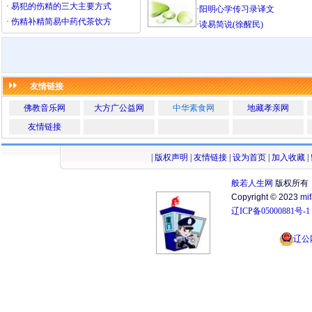
·
易犯的伤精的三大主要方式
·
阳明心学传习录译文
·
伤精补精简易中药代茶饮方
·
读易简说(徐醒民)
友情链接
佛教音乐网
大方广公益网
中华素食网
地藏孝亲网
友情链接
|
版权声明
|
友情链接
|
设为首页
|
加入收藏
|
般若人生网
版权所有
Copyright © 2023
mi
辽ICP备05000881号-1
辽公网