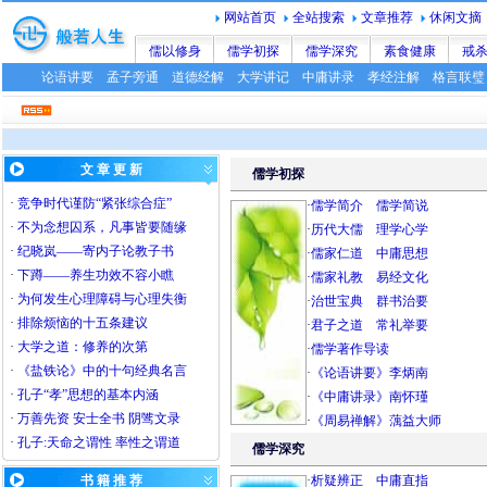
网站首页
全站搜索
文章推荐
休闲文摘
儒以修身
儒学初探
儒学深究
素食健康
戒
论语讲要
孟子旁通
道德经解
大学讲记
中庸讲录
孝经注解
格言联璧
文 章 更 新
儒学初探
·
竞争时代谨防“紧张综合症”
·
儒学简介
儒学简说
·
不为念想囚系，凡事皆要随缘
·
历代大儒
理学心学
·
纪晓岚——寄内子论教子书
·
儒家仁道
中庸思想
·
下蹲——养生功效不容小瞧
·
儒家礼教
易经文化
·
为何发生心理障碍与心理失衡
·
治世宝典
群书治要
·
排除烦恼的十五条建议
·
君子之道
常礼举要
·
大学之道：修养的次第
·
儒学著作导读
·
《盐铁论》中的十句经典名言
·
《论语讲要》李炳南
·
孔子“孝”思想的基本内涵
·
《中庸讲录》南怀瑾
·
万善先资
安士全书
阴骘文录
·
《周易禅解》蕅益大师
·
孔子:天命之谓性 率性之谓道
儒学深究
书 籍 推 荐
·
析疑辨正
中庸直指