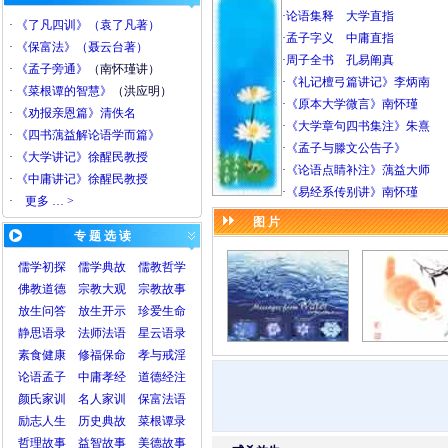
·
论语集释
大学直指
·
《了凡四训》（袁了凡著）
·
孟子字义
中庸直指
·
《保富法》（聂云台著）
·
周子全书
孔易阐真
·
《孟子旁通》
（南怀瑾讲）
·
《礼记檀弓篇讲记》李炳南
·
《菜根谭的智慧》
（洪应明）
·
《原本大学微言》南怀瑾
·
《劝报亲恩篇》清佚名
·
《大学章句四书集注》朱熹
·
《四书蕅益解论语学而篇》
·
《孟子与滕文公告子》
·
《大学讲记》徐醒民教授
·
《论语点睛补注》蕅益大师
·
《中庸讲记》徐醒民教授
·
《易经系传别讲》南怀瑾
·
更多 … >
图 片
专 题 选 读
儒学初探
儒学典故
儒教哲学
佛教道德
宗教大观
宗教故事
放生问答
放生开示
珍爱生命
静思语录
法师法语
星云语录
素食健康
修福保命
孝与戒淫
论语
孟子
中庸
孝经
道德经注
颜氏家训
名人家训
保富法语
励志人生
历史典故
菜根谭录
哲理故事
益智故事
美德故事