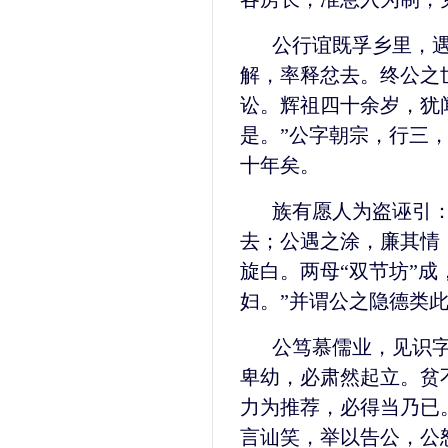
公行谊既孚乡里，
解，率释忿去。终公之
讼。辉祖四十余岁，犹
是。”公字朝宗，行三
十年矣。
族有愿人为盗诬引
去；公遇之涂，廉其情
旋白。两母“双节坊”成
妇。”并谓公之隐德类
公笃慕儒业，见识
卑幼，必肃然起立。贫
力为推荐，必得当乃已
言讪笑，举以告公，公