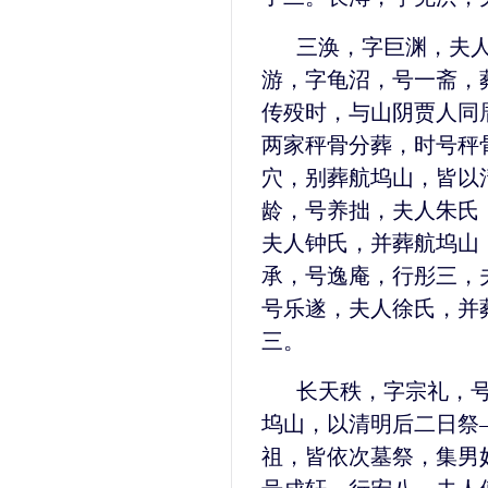
三涣，字巨渊，夫
游，字龟沼，号一斋，
传殁时，与山阴贾人同
两家秤骨分葬，时号秤
穴，别葬航坞山，皆以
龄，号养拙，夫人朱氏
夫人钟氏，并葬航坞山
承，号逸庵，行彤三，
号乐遂，夫人徐氏，并
三。
长天秩，字宗礼，
坞山，以清明后二日祭
祖，皆依次墓祭，集男