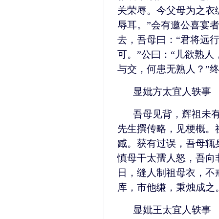
关荣辱。今父母为之衣
辱耳。”会有邀公喜宴
去，吾母曰：“君将远
可。”公曰：“儿欲熟
与交，何患无熟人？”
显妣方太宜人轶事
吾母见背，辉祖未
先生撰传略，见梗概。
臧。获有过误，吾母辄
慎母干太孺人怒，吾向
日，缝人制祖母衣，不
库，市他缣，秉烛成之
显妣王太宜人轶事