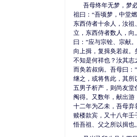
吾母终年无梦，梦
祖曰：“吾顷梦，中堂
东西侍者十余人，汝祖
立，东西侍者数人，向
曰：”应与宗铨、宗献
向上揖，复揖奂若叔。
不知是何祥也？汝其志
而奂若叔病。吾母曰：
继之，或将售此，其所
五男子析产，则尚友堂
阄得。又数年，献出游
十二年为乙未，吾母弃
赎楼款宾，又十八年壬
悟吾祖、父之所以揖也