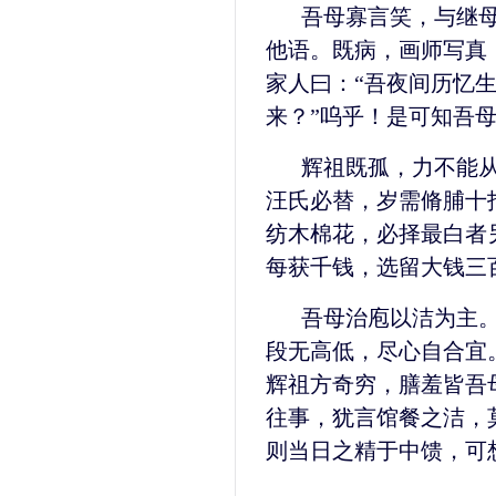
吾母寡言笑，与继
他语。既病，画师写真
家人曰：“吾夜间历忆
来？”呜乎！是可知吾
辉祖既孤，力不能从
汪氏必替，岁需脩脯十
纺木棉花，必择最白者
每获千钱，选留大钱三
吾母治庖以洁为主
段无高低，尽心自合宜
辉祖方奇穷，膳羞皆吾
往事，犹言馆餐之洁，
则当日之精于中馈，可