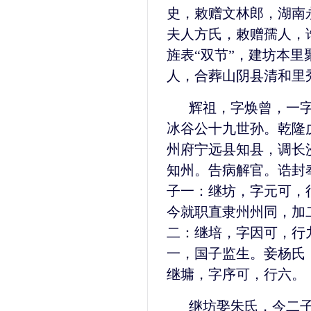
史，敕赠文林郎，湖南
夫人方氏，敕赠孺人，
旌表“双节”，建坊本
人，合葬山阴县清和里
辉祖，字焕曾，一
冰谷公十九世孙。乾隆
州府宁远县知县，调长
知州。告病解官。诰封
子一：继坊，字元可，
今就职直隶州州同，加
二：继培，字因可，行
一，国子监生。妾杨氏
继墉，字序可，行六。
继坊娶朱氏，今二