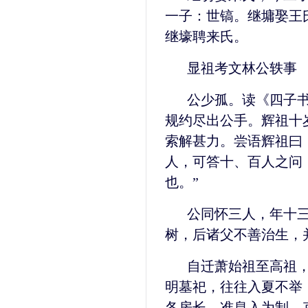
一子：世镐。继墉娶王
继壕聘来氏。
显祖考文林公轶事
公少孤。读《四子
规约尽出公手。辉祖十
索解甚力。尝语辉祖曰
人，可答十、百人之问
也。”
公同怀三人，年十
树，后诸父不善治生，
自迁萧始祖至高祖
明墓祀，往往入夏不举
各房长，准息入为制，