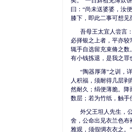
矣。”一日辉祖见薄炊
曰：“尚未送婆婆，汝
膝下，即此二事可想见
吾母王太宜人尝言
必择银之上者，平亦较
辄手自选留充束脩之数
有小钱拣退，是我之罪
“陶器厚薄”之训，
人积福，须耐得几层剥
然耐久；绢便薄脆。降
数层；若为竹纸，触手
外父王坦人先生，
舍，公命出见衣兰色布
雅观，须假绸衣衣之。