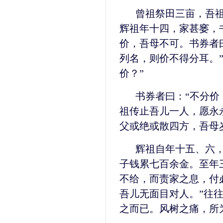
曾祖祭田三亩，吾
辉祖年十四，家甚窭，
价，吾母不可。书券者
列名，则价不得分耳。
价？”
书券者曰：“不分价
祖传止吾儿一人，愿永
父或绝或散四方，吾母
辉祖自年十五、六
子钱累七百余金。至年
不给，而责家之息，付
吾儿无面目对人。”往
之而已。风树之痛，所