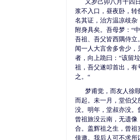
又岁己卯八月十四
浆不入口，昼夜卧，转
名其证，治方温凉歧杂
附身具矣。吾母梦：“
吾祖、吾父皆西隅侍立
闻一人大言舍多舍少，
者，向上跪曰：”该留
祖，吾父遂叩首出，有
之。“
梦甫觉，而友人徐
而起。未一月，堂伯父
没。明年，堂叔亦没。
曾祖旅没云南，无遗像
合。盖辉祖之生，曾祖
倖邀。我后人可不求所