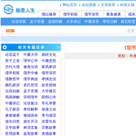
网站首页
全站搜索
文章推荐
休闲文摘
儒以修身
儒学初探
儒学深究
素食健康
戒杀
论语讲要
孟子旁通
道德经解
大学讲记
中庸讲录
孝经注解
格言联璧
正
相 关 专 题 目 录
《双节
论语
孟子
中庸
大学
易经文化
类别： 作
君子之道
理学心学
中庸思想
历代大儒
修身法语
家风家训
儒学初探
儒学中修
儒学深究
儒教哲学
儒学典故
孝悌忠信
颜氏家训
袁氏世范
处世悬镜
论语别裁
孟子旁通
大学微言
周易禅解
宋明理学
阳明心学
中庸讲记
论语集注
常礼举要
孔子家语
孝经解释
保身立命
素食健康
修福保命
孝与戒淫
放生问答
放生开示
珍爱生命
文学故事
林清玄集
宗教故事
哲理故事
益智故事
美德故事