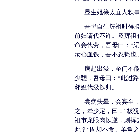
显生妣徐太宜人轶
吾母自生辉祖时得
前妇请代不许。及辉祖
命妾代劳，吾母曰：“
汝心血钱，吾不忍耗也
病起出汲，至门不
少憩，吾母曰：“此过
邻媪代汲以归。
尝病头晕，会宾至
之，晕少定，曰：“核
祖市龙眼肉以遂，则挥
此？”固却不食。羊角