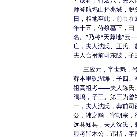
号成轩，行宏八，夫人
师登航坞山择兆域，脱
日，相地至此，前巾在
年十五，侍祭墓下，曰
名。”乃称“天葬地”云
庄，夫人沈氏、王氏、
夫人合祔前司东陂，子
三应元，字世魁，
葬本里砚湖滩，子四。
祖高祖考——夫人陈氏
阔坞，子三。第三为曾
一，夫人沈氏，葬前司
公，讳之瀚，字朝宗，
远县知县，夫人沈氏，
显考皆木公，讳楷，字