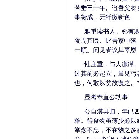
苦垂三十年。迨吾父衣
事赞成，无纤微靳色。
雅重读书人。邻有
食周其匮。比吾家中落
一顾。问见者议其辜恩
性庄重，与人谦谨
过其前必起立，虽见丐
也，何敢以贫故慢之。
显考奉直公轶事
公自淇县归，年已
稚。得食物虽薄少必以
举念不忘，不在物之多