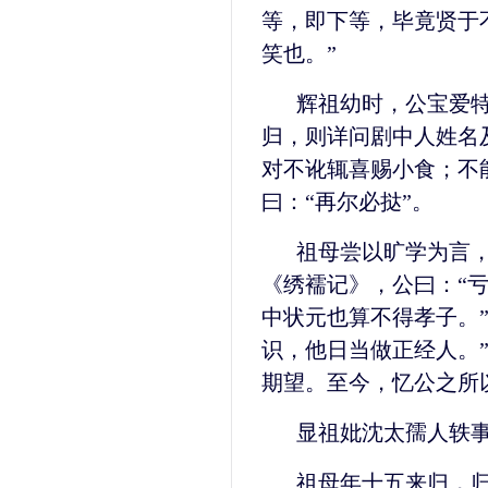
等，即下等，毕竟贤于
笑也。”
辉祖幼时，公宝爱
归，则详问剧中人姓名
对不讹辄喜赐小食；不
曰：“再尔必挞”。
祖母尝以旷学为言，
《绣襦记》，公曰：“亏
中状元也算不得孝子。
识，他日当做正经人。
期望。至今，忆公之所
显祖妣沈太孺人轶
祖母年十五来归，