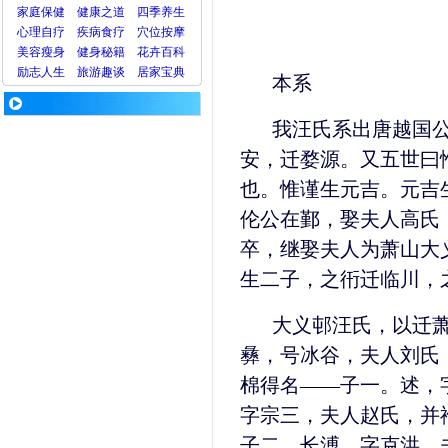
家庭保健
健康之道
四季养生
心理
自疗
疾病
食疗
穴位
按摩
美容
瘦身
健身
秘籍
花卉
百科
励志人生
旅游
趣谈
居家宝典
本系
我汪氏系出唐越国
安，迁婺源。又五世曰
也。惟谨生元吉。元吉
伦公在鄞，娶夫人高氏
卒，继娶夫人为萧山大
生二子，之衎迁临川，
大义邨汪氏，以迁
彝，号冰谷，夫人刘氏
棉得名——子一。述，
字宗三，夫人赵氏，并
子二。长溥，字克洪，