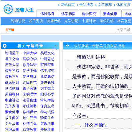
网站首页
全站搜索
文章推荐
休闲文摘
儒以修身
儒学初探
儒学深究
素食健康
戒杀
论语讲要
孟子旁通
道德经解
大学讲记
中庸讲录
孝经注解
格言联璧
文章目录
相 关 专 题 目 录
认识佛教－幸福美满的教育·目录
论语
孟子
中庸
大学
易经文化
镒栖法师讲述
君子之道
理学心学
中庸思想
历代大儒
修身法语
家风家训
佛法非宗教、非哲学，而为
儒学初探
儒学中修
儒学深究
是宗教，而是佛陀教育，是
儒教哲学
儒学典故
孝悌忠信
颜氏家训
袁氏世范
处世悬镜
人生教育。正确的认识佛教
论语别裁
孟子旁通
大学微言
周易禅解
宋明理学
阳明心学
多的同修对佛教的观念是错
中庸讲记
论语集注
常礼举要
印行、流通此书，帮助初学
孔子家语
孝经解释
保身立命
素食健康
修福保命
孝与戒淫
立起来。
放生问答
放生开示
珍爱生命
文学故事
林清玄集
宗教故事
·
一、什么是佛法
哲理故事
益智故事
美德故事