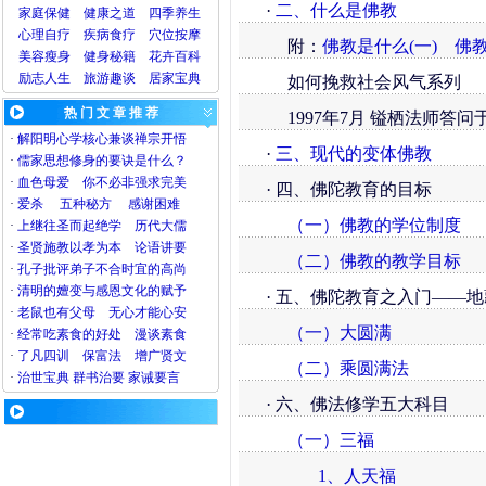
·
二、什么是佛教
家庭保健
健康之道
四季养生
心理
自疗
疾病
食疗
穴位
按摩
附：
佛教是什么(一)
佛教
美容
瘦身
健身
秘籍
花卉
百科
励志人生
旅游
趣谈
居家宝典
如何挽救社会风气系列
热 门 文 章 推 荐
1997年7月 镒栖法师答问
·
解阳明心学核心兼谈禅宗开悟
·
三、现代的变体佛教
·
儒家思想修身的要诀是什么？
·
血色母爱
你不必非强求完美
· 四、佛陀教育的目标
·
爱杀
五种秘方
感谢困难
（一）佛教的学位制度
·
上继往圣而起绝学
历代大儒
·
圣贤施教以孝为本
论语讲要
（二）佛教的教学目标
·
孔子批评弟子不合时宜的高尚
·
清明的嬗变与感恩文化的赋予
· 五、佛陀教育之入门——
·
老鼠也有父母
无心才能心安
（一）大圆满
·
经常吃素食的好处
漫谈素食
·
了凡四训
保富法
增广贤文
（二）乘圆满法
·
治世宝典
群书治要
家诫要言
· 六、佛法修学五大科目
（一）三福
1、人天福