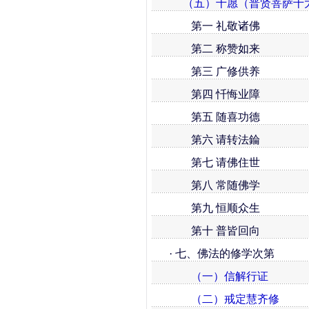
（五）十愿（普贤菩萨十
第一 礼敬诸佛
第二 称赞如来
第三 广修供养
第四 忏悔业障
第五 随喜功德
第六 请转法錀
第七 请佛住世
第八 常随佛学
第九 恒顺众生
第十 普皆回向
· 七、佛法的修学次第
（一）信解行证
（二）戒定慧齐修