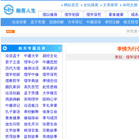
网站首页
全站搜索
文章推荐
休闲文摘
儒以修身
儒学初探
儒学深究
素食健康
戒杀
论语讲要
孟子旁通
道德经解
大学讲记
中庸讲录
孝经注解
格言联璧
学而
相 关 专 题 目 录
孝悌为行
论语
孟子
中庸
大学
易经文化
类别：儒学深
君子之道
理学心学
中庸思想
历代大儒
修身法语
家风家训
儒学初探
儒学中修
儒学深究
儒教哲学
儒学典故
孝悌忠信
颜氏家训
袁氏世范
处世悬镜
论语别裁
孟子旁通
大学微言
周易禅解
宋明理学
阳明心学
中庸讲记
论语集注
常礼举要
孔子家语
孝经解释
保身立命
素食健康
修福保命
孝与戒淫
放生问答
放生开示
珍爱生命
文学故事
林清玄集
宗教故事
哲理故事
益智故事
美德故事