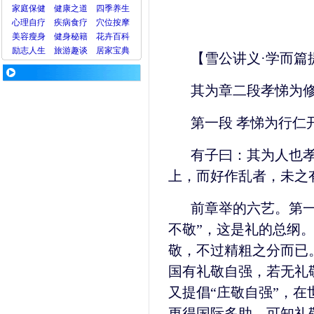
家庭保健
健康之道
四季养生
心理
自疗
疾病
食疗
穴位
按摩
美容
瘦身
健身
秘籍
花卉
百科
励志人生
旅游
趣谈
居家宝典
【雪公讲义·学而篇
其为章二段孝悌为
第一段 孝悌为行仁
有子曰：其为人也
上，而好作乱者，未之
前章举的六艺。第一
不敬”，这是礼的总纲
敬，不过精粗之分而已
国有礼敬自强，若无礼
又提倡“庄敬自强”，
更得国际多助。可知礼