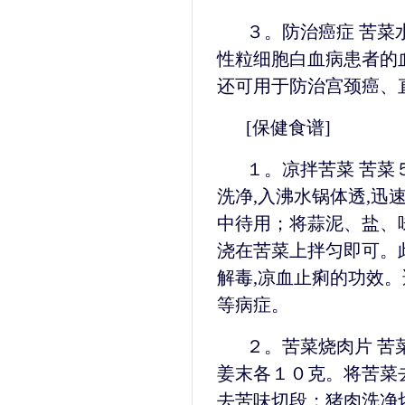
３。防治癌症 苦菜
性粒细胞白血病患者的
还可用于防治宫颈癌、
[保健食谱]
１。凉拌苦菜 苦菜
洗净,入沸水锅体透,迅
中待用；将蒜泥、盐、
浇在苦菜上拌匀即可。此
解毒,凉血止痢的功效。适
等病症。
２。苦菜烧肉片 苦
姜末各１０克。将苦菜去
去苦味切段；猪肉洗净