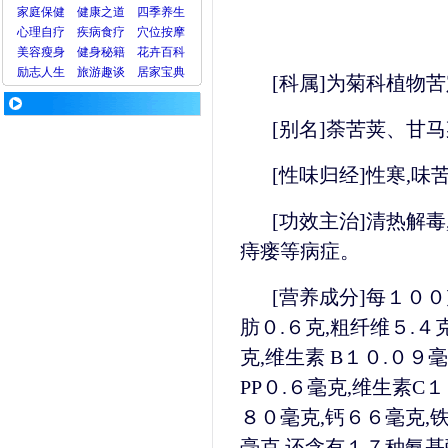
家庭保健
健康之道
四季养生
心理
自疗
疾病
食疗
穴位
按摩
美容
瘦身
健身
秘籍
花卉
百科
励志人生
旅游
趣谈
居家宝典
[科属]为菊科植物
[别名]荼苦荚、甘
[性味归经]性寒,
[功效主治]清热解毒
痔瘘等病症。
[营养成分]每１０
肪０.６克,粗纤维５.４
克,维生素 B１０.０９
PP０.６毫克,维生素C
８０毫克,钙６６毫克,铁
毫克,还含有１７种氨基