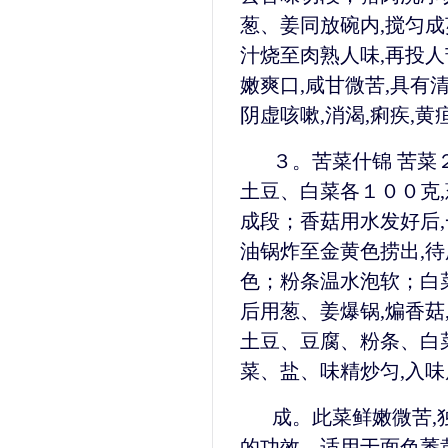
葱、姜同放碗内,搅匀成
汁烧至肉熟人味,再投人
嫩爽口,咸甘微苦,具有
阴虚咳嗽,消渴,痢疾,黄
３。苦菜什锦 苦菜
土豆、白菜各１００克,
成段；香菇用水发好后,
油锅炸至金黄色捞出,待
色；粉条温水泡软；白
后用葱、姜爆锅,煸香菇
土豆、豆腐、粉条、白菜
菜、盐、味精炒匀,入味
成。此菜鲜嫩微苦,
的功效。适用于面色萎黄,