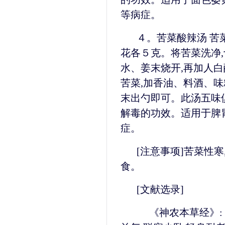
等病症。
４。苦菜酸辣汤 苦
花各５克。将苦菜洗净,
水、姜末烧开,再加人白
苦菜,加香油、料酒、味
末出勺即可。此汤五味俱
解毒的功效。适用于脾胃
症。
[注意事项]苦菜性
食。
[文献选录]
《神农本草经》: 