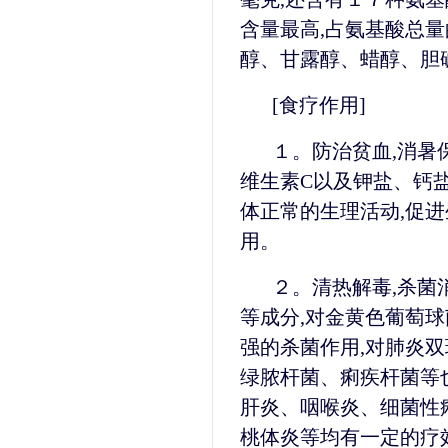
含量最高,占氨基酸总量
醇、甘露醇、蜡醇、胆
[食疗作用]
１。防治贫血,消暑
维生素C以及钾盐、钙盐
体正常的生理活动,促
用。
２。清热解毒,杀菌
等成分,对金黄色葡萄
强的杀菌作用,对肺炎
绿脓杆菌、痢疾杆菌等
肝炎、咽喉炎、细菌性
桃体炎等均有一定的疗