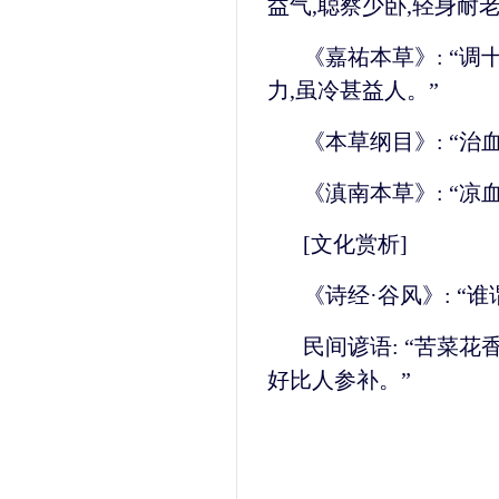
益气,聪察少卧,轻身耐老
《嘉祐本草》: “
力,虽冷甚益人。”
《本草纲目》: “治
《滇南本草》: “凉
[文化赏析]
《诗经·谷风》: “
民间谚语: “苦菜花
好比人参补。”