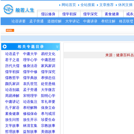
网站首页
全站搜索
文章推荐
休闲文摘
儒以修身
儒学初探
儒学深究
素食健康
戒杀
论语讲要
孟子旁通
道德经解
大学讲记
中庸讲录
孝经注解
格言联璧
相 关 专 题 目 录
论语
孟子
中庸
大学
易经文化
来源：健康百科丛
君子之道
理学心学
中庸思想
历代大儒
修身法语
家风家训
儒学初探
儒学中修
儒学深究
儒教哲学
儒学典故
孝悌忠信
颜氏家训
袁氏世范
处世悬镜
论语别裁
孟子旁通
大学微言
周易禅解
宋明理学
阳明心学
中庸讲记
论语集注
常礼举要
孔子家语
孝经解释
保身立命
素食健康
修福保命
孝与戒淫
放生问答
放生开示
珍爱生命
文学故事
林清玄集
宗教故事
哲理故事
益智故事
美德故事