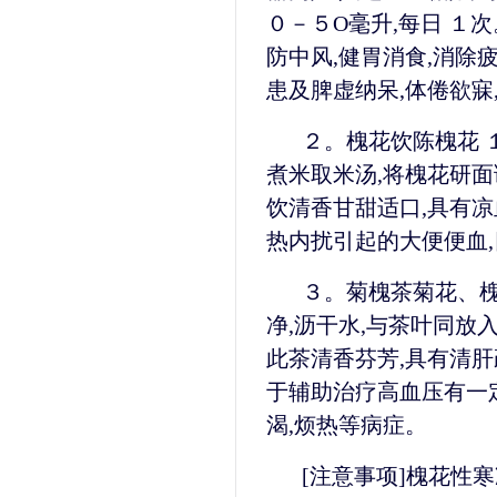
０－５O毫升,每日 １
防中风,健胃消食,消除
患及脾虚纳呆,体倦欲寐
２。槐花饮陈槐花 
煮米取米汤,将槐花研面
饮清香甘甜适口,具有凉
热内扰引起的大便便血,
３。菊槐茶菊花、
净,沥干水,与茶叶同放
此茶清香芬芳,具有清肝
于辅助治疗高血压有一定
渴,烦热等病症。
[注意事项]槐花性