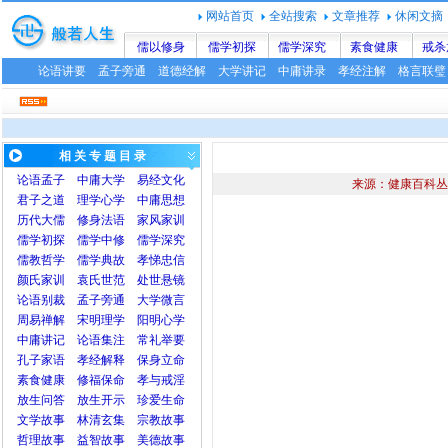
网站首页
全站搜索
文章推荐
休闲文摘
儒以修身
儒学初探
儒学深究
素食健康
戒杀
论语讲要
孟子旁通
道德经解
大学讲记
中庸讲录
孝经注解
格言联璧
相 关 专 题 目 录
论语
孟子
中庸
大学
易经文化
来源：健康百科丛
君子之道
理学心学
中庸思想
历代大儒
修身法语
家风家训
儒学初探
儒学中修
儒学深究
儒教哲学
儒学典故
孝悌忠信
颜氏家训
袁氏世范
处世悬镜
论语别裁
孟子旁通
大学微言
周易禅解
宋明理学
阳明心学
中庸讲记
论语集注
常礼举要
孔子家语
孝经解释
保身立命
素食健康
修福保命
孝与戒淫
放生问答
放生开示
珍爱生命
文学故事
林清玄集
宗教故事
哲理故事
益智故事
美德故事