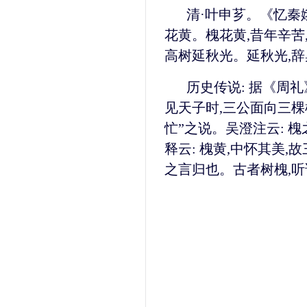
清·叶申芗。《忆秦娥
花黄。槐花黄,昔年辛苦
高树延秋光。延秋光,辞
历史传说: 据《周礼
见天子时,三公面向三棵
忙”之说。吴澄注云: 
释云: 槐黄,中怀其美,
之言归也。古者树槐,听