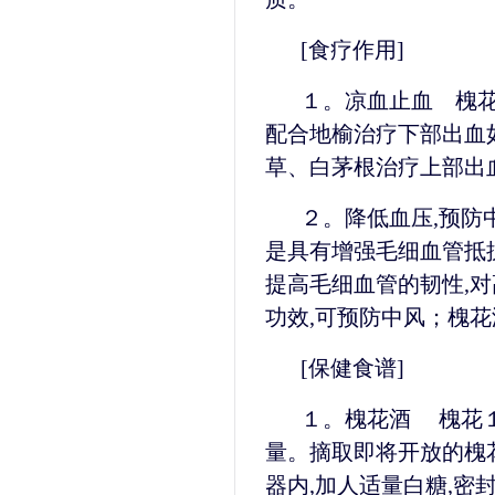
[食疗作用]
１。凉血止血 槐花
配合地榆治疗下部出血
草、白茅根治疗上部出
２。降低血压,预防
是具有增强毛细血管抵抗
提高毛细血管的韧性,
功效,可预防中风；槐
[保健食谱]
１。槐花酒 槐花１
量。摘取即将开放的槐花
器内,加人适量白糖,密