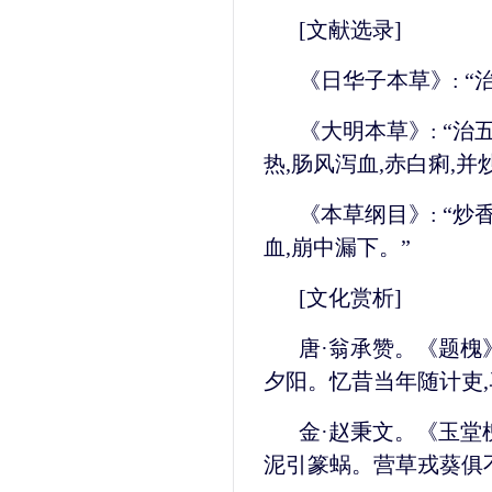
[文献选录]
《日华子本草》: “
《大明本草》: “治
热,肠风泻血,赤白痢,并
《本草纲目》: “炒
血,崩中漏下。”
[文化赏析]
唐·翁承赞。《题槐》
夕阳。忆昔当年随计吏,
金·赵秉文。《玉堂槐
泥引篆蜗。营草戎葵俱不