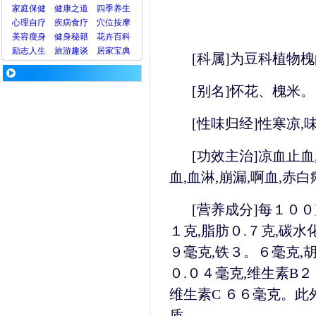
家庭保健
健康之道
四季养生
心理
自疗
疾病
食疗
穴位
按摩
美容
瘦身
健身
秘籍
花卉
百科
励志人生
旅游
趣谈
居家宝典
[科属]为豆科植物
[别名]怀花、槐米。
[性味归经]性寒凉
[功效主治]凉血止血
血,血淋,崩漏,啊血,赤
[营养成分]每１０
１克,脂肪０.７克,碳水
９毫克,铁３。６毫克,胡
０.０４毫克,维生素B２
维生素C ６６毫克。此
质。