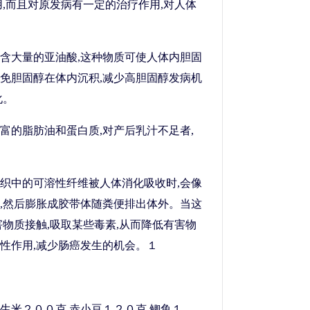
用,而且对原发病有一定的治疗作用,对人体
含大量的亚油酸,这种物质可使人体内胆固
免胆固醇在体内沉积,减少高胆固醇发病机
化。
富的脂肪油和蛋白质,对产后乳汁不足者,
织中的可溶性纤维被人体消化吸收时,会像
,然后膨胀成胶带体随粪便排出体外。当这
害物质接触,吸取某些毒素,从而降低有害物
性作用,减少肠癌发生的机会。１
生米２００克,赤小豆１２０克,鲫鱼１