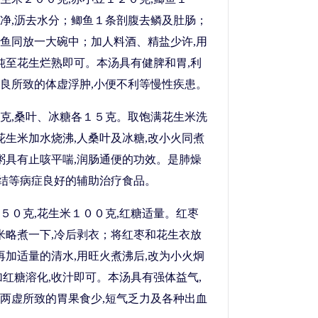
净,沥去水分；鲫鱼１条剖腹去鳞及肚肠；
鱼同放一大碗中；加人料酒、精盐少许,用
火炖至花生烂熟即可。本汤具有健脾和胃,利
良所致的体虚浮肿,小便不利等慢性疾患。
克,桑叶、冰糖各１５克。取饱满花生米洗
花生米加水烧沸,人桑叶及冰糖,改小火同煮
此粥具有止咳平喘,润肠通便的功效。是肺燥
于结等病症良好的辅助治疗食品。
５０克,花生米１００克,红糖适量。红枣
生米略煮一下,冷后剥衣；将红枣和花生衣放
再加适量的清水,用旺火煮沸后,改为小火炯
加红糖溶化,收汁即可。本汤具有强体益气,
两虚所致的胃果食少,短气乏力及各种出血