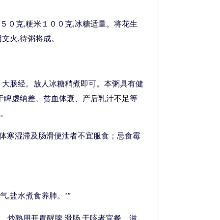
５０克,粳米１００克,冰糖适量。将花生
用文火,待粥将成。
、大肠经。放人冰糖稍煮即可。本粥具有健
用于睥虚纳差、贫血体衰、产后乳汁不足等
。
脂,体寒湿滞及肠滑便泄者不宜服食；忌食霉
,盐水煮食养肺。’”
疾。炒熟用开胃醒脾,滑肠,干咳者宜餐。滋