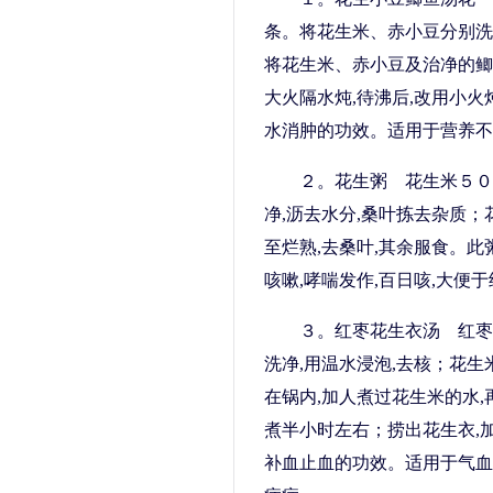
条。将花生米、赤小豆分别洗
将花生米、赤小豆及治净的鲫
大火隔水炖,待沸后,改用小
水消肿的功效。适用于营养不
２。花生粥 花生米５０
净,沥去水分,桑叶拣去杂质；
至烂熟,去桑叶,其余服食。
咳嗽,哮喘发作,百日咳,大便
３。红枣花生衣汤 红枣
洗净,用温水浸泡,去核；花
在锅内,加人煮过花生米的水,
煮半小时左右；捞出花生衣,
补血止血的功效。适用于气血