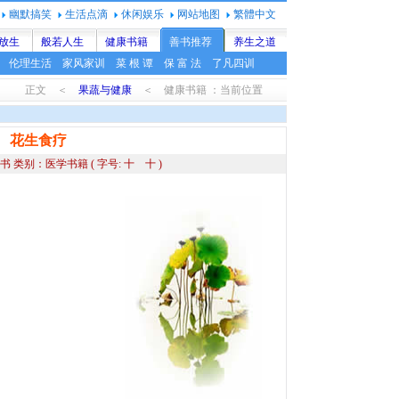
幽默搞笑
生活点滴
休闲娱乐
网站地图
繁體中文
放生
般若人生
健康书籍
善书推荐
养生之道
伦理生活
家风家训
菜 根 谭
保 富 法
了凡四训
正文 ＜
果蔬与健康
＜ 健康书籍 ：当前位置
花生食疗
书 类别：医学书籍
( 字号:
十
十
)