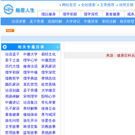
网站首页
全站搜索
文章推荐
休闲文摘
儒以修身
儒学初探
儒学深究
素食健康
戒杀
论语讲要
孟子旁通
道德经解
大学讲记
中庸讲录
孝经注解
格言联璧
相 关 专 题 目 录
论语
孟子
中庸
大学
易经文化
来源：健康百科丛
君子之道
理学心学
中庸思想
历代大儒
修身法语
家风家训
儒学初探
儒学中修
儒学深究
儒教哲学
儒学典故
孝悌忠信
颜氏家训
袁氏世范
处世悬镜
论语别裁
孟子旁通
大学微言
周易禅解
宋明理学
阳明心学
中庸讲记
论语集注
常礼举要
孔子家语
孝经解释
保身立命
素食健康
修福保命
孝与戒淫
放生问答
放生开示
珍爱生命
文学故事
林清玄集
宗教故事
哲理故事
益智故事
美德故事