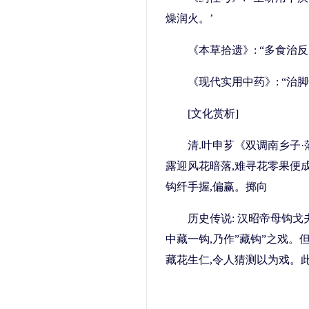
燥润火。’
《本草拾遗》: “多食治反
《现代实用中药》: “治
[文化赏析]
清.叶申芗《双调南乡子·
露迎风花暗落,难寻花零果便
钩纤手握,偏赢。掷向
历史传说: 汉昭帝母钩戈
中藏一钩,乃作”藏钩”之戏。
藏花生仁,令人猜测以为戏。此