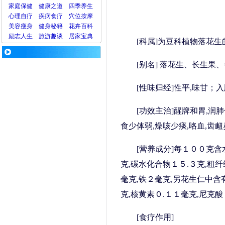
家庭保健
健康之道
四季养生
心理
自疗
疾病
食疗
穴位
按摩
美容
瘦身
健身
秘籍
花卉
百科
励志人生
旅游
趣谈
居家宝典
[科属]为豆科植物落花生
[别名] 落花生、长生果
[性味归经]性平,味甘；
[功效主治]醒牌和胃,润
食少体弱,燥咳少痰,咯血,齿
[营养成分]每１００克含
克,碳水化合物１５.３克,粗纤
毫克,铁２毫克,另花生仁中含
克,核黄素０.１１毫克,尼克酸
[食疗作用]