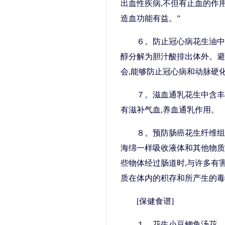
出血性疾病,不但有止血的作
造血功能有益。”
６。防止冠心病花生油中
醇分解为胆汁酸排出体外。避
会,能够防止冠心病和动脉硬
７。滋血通乳花生中含丰
有滋补气血,养血通乳作用。
８。预防肠癌花生纤维组
海绵一样吸收液体和其他物质
些物体经过肠道时,与许多有
质在体内的积存和所产生的毒
[保健食谱]
１。花生小豆鲫鱼汤花 