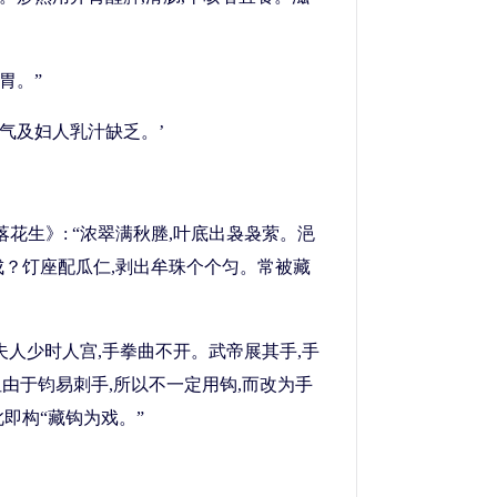
胃。”
脚气及妇人乳汁缺乏。’
落花生》: “浓翠满秋塍,叶底出袅袅萦。浥
成？饤座配瓜仁,剥出牟珠个个匀。常被藏
夫人少时人宫,手拳曲不开。武帝展其手,手
但由于钧易刺手,所以不一定用钩,而改为手
即构“藏钩为戏。”