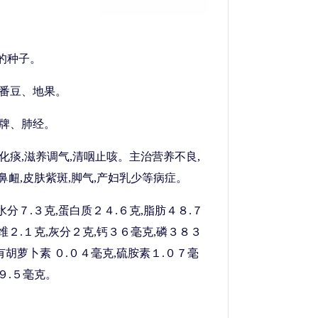
的种子。
、番豆、地果。
入牌、肺经。
肺化痰,滋养调气,清咽止咳。主治营养不良,
衄鼻衄,皮肤紫斑,脚气,产妇乳少等病症。
水分７.３克,蛋白质２４.６克,脂肪４８.７
维２.１克,灰分２克,钙３６毫克,磷３８３
有胡萝卜素 ０.０４毫克,硫胺素１.０７毫
９.５毫克。