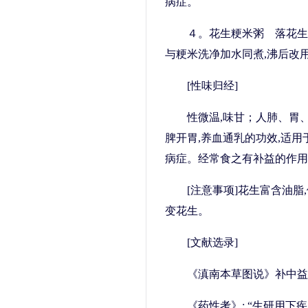
病症。
４。花生粳米粥 落花生
与粳米洗净加水同煮,沸后改
[性味归经]
性微温,味甘；人肺、胃
脾开胃,养血通乳的功效,适
病症。经常食之有补益的作用
[注意事项]花生富含油
变花生。
[文献选录]
《滇南本草图说》补中益气
《药性考》: “生研用下