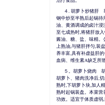
治疗食品。
４. 胡萝卜炒猪肝
钢中炒至半熟后起锅待
油、黄酒调成的卤汁浸
至七成热时,将猪肝放入
酱油、糖、盐、味精。公
上熟油,与猪肝拌匀,装
养丰富,具有补虚益肝
血病、维生素A缺乏所
５。胡萝卜烧肉 胡
胡萝卜、猪肉洗净后,切
熟时,下胡萝卜块,加人
熟时起锅装盘。本菜营养
功效。适宜于体质虚弱,