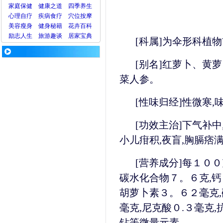
家庭保健
健康之道
四季养生
心理
自疗
疾病
食疗
穴位
按摩
美容
瘦身
健身
秘籍
花卉
百科
励志人生
旅游
趣谈
居家宝典
[科属]为伞
[别名]红萝卜、黄
菜人参。
[性味归经]性微寒
[功效主治]下气补中
小儿疳积,夜盲,胸膈痞
[营养成分]每１００
碳水化合物７。６克,钙３
胡萝卜素３。６２毫克,
毫克,尼克酸０.３毫克
钻等微量元素。