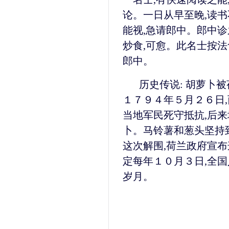
论。一日从早至晚,读书
能视,急请郎中。郎中诊
炒食,可愈。此名士按法
郎中。
历史传说: 胡萝卜
１７９４年５月２６日,
当地军民死守抵抗,后来
卜。马铃薯和葱头坚持
这次解围,荷兰政府宣布
定每年１０月３日,全国
岁月。