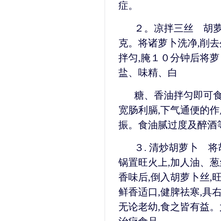
症。
２。凉拌三丝 胡
克。将诸萝卜洗净,削去
拌匀,腌１０分钟后将萝
盐、味精、白
糖、香油拌匀即可食
宽肠利膈,下气通便的作
振。食油腻过度及醉酒
３. 清炒胡萝卜 
锅置旺火上,加人油、葱
香味后,倒入胡萝卜丝,
鲜香适口,健脾祛寒,具
无论老幼,食之皆有益