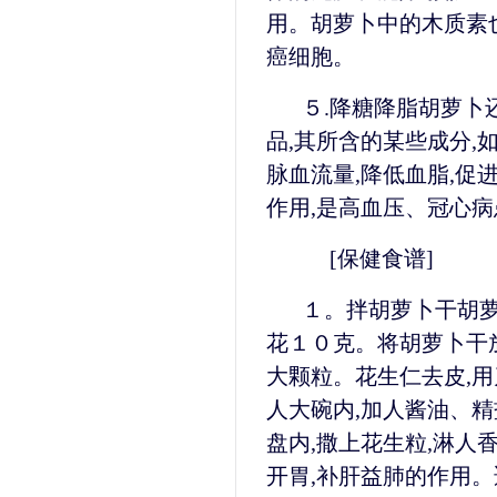
用。胡萝卜中的木质素
癌细胞。
５.降糖降脂胡萝卜
品,其所含的某些成分,
脉血流量,降低血脂,促
作用,是高血压、冠心
[保健食谱]
１。拌胡萝卜干胡萝
花１０克。将胡萝卜干放
大颗粒。花生仁去皮,
人大碗内,加人酱油、精
盘内,撒上花生粒,淋人
开胃,补肝益肺的作用。