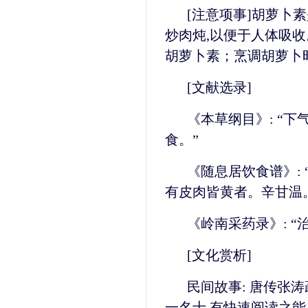
[注意项事]胡萝卜
炒肉炖,以便于人体吸收
胡萝卜素；烹调胡萝卜时
[文献选录]
《本草纲目》: “下
食。”
《随息居饮食谱》: 
有皮肉皆黄者。辛甘温。
《岭南采药录》: “
[文化赏析]
民间故事: 唐传张涛
一名士,有快速阅读之能