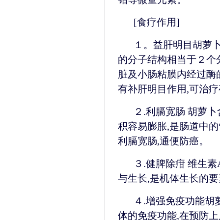
[食疗作用]
１。益肝明目胡萝卜
的分子结构相当于２个分
脏及小肠粘膜内经过酶
有补肝明目作用,可治
２.利膈宽肠 胡萝
积容易膨胀,是肠道中的
利膈宽肠,通便防癌。
３.健脾除疳 维生
与生长,是机体生长的要
４.增强免疫功能胡
体的免疫功能,在预防