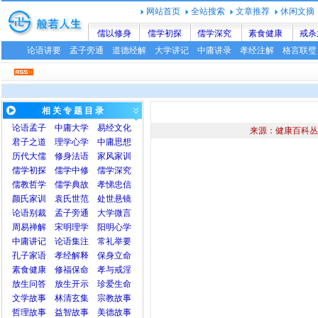
网站首页
全站搜索
文章推荐
休闲文摘
儒以修身
儒学初探
儒学深究
素食健康
戒杀
论语讲要
孟子旁通
道德经解
大学讲记
中庸讲录
孝经注解
格言联璧
相 关 专 题 目 录
论语
孟子
中庸
大学
易经文化
来源：健康百科丛
君子之道
理学心学
中庸思想
历代大儒
修身法语
家风家训
儒学初探
儒学中修
儒学深究
儒教哲学
儒学典故
孝悌忠信
颜氏家训
袁氏世范
处世悬镜
论语别裁
孟子旁通
大学微言
周易禅解
宋明理学
阳明心学
中庸讲记
论语集注
常礼举要
孔子家语
孝经解释
保身立命
素食健康
修福保命
孝与戒淫
放生问答
放生开示
珍爱生命
文学故事
林清玄集
宗教故事
哲理故事
益智故事
美德故事