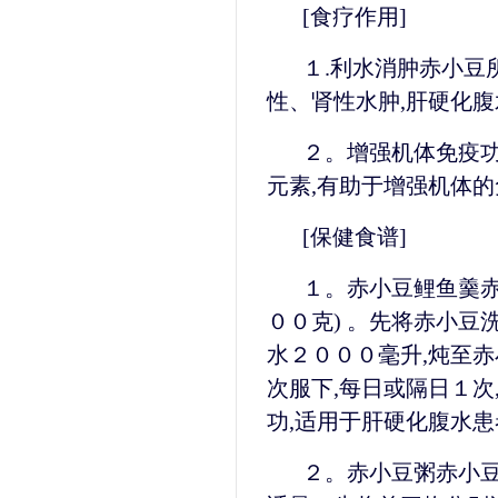
[食疗作用]
１.利水消肿赤小豆
性、肾性水肿,肝硬化
２。增强机体免疫
元素,有助于增强机体的
[保健食谱]
１。赤小豆鲤鱼羹赤
００克) 。先将赤小豆
水２０００毫升,炖至
次服下,每日或隔日１次
功,适用于肝硬化腹水
２。赤小豆粥赤小豆