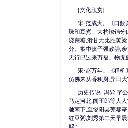
[文化颀赏]
宋·范成大。《口数粥
珠和豆煮。大杓镣铛分
浇蔗糖,滑甘无比胜黄梁
分。褓中孩子强教尝,余
天行已过来万福。物无
宋·赵万年。《程机宜
仿佛来从香积厨,异日大
历史传说: 冯异,字
马定河北,闻王郎等人人
驰南下,至饶阳县芜篓亭
红豆粥,刘秀第二天早晨
解”。