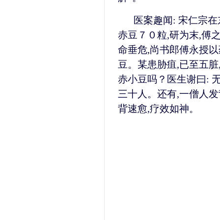
医案趣闻: 宋仁宗在
赤豆７０粒,研为末,傅
命垂危,尚书郎傅永授以
豆。某患胁疽,已至五脏
赤小豆吗？医生谢曰: 
三十人。还有,一僧人发
背速愈,疗效如神。