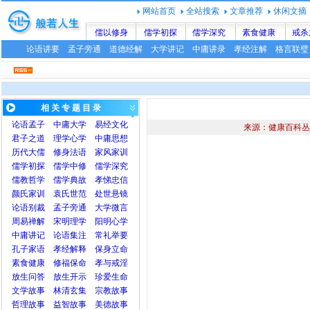
网站首页
全站搜索
文章推荐
休闲文摘
儒以修身
儒学初探
儒学深究
素食健康
戒杀
论语讲要
孟子旁通
道德经解
大学讲记
中庸讲录
孝经注解
格言联璧
相 关 专 题 目 录
论语
孟子
中庸
大学
易经文化
来源：健康百科丛
君子之道
理学心学
中庸思想
历代大儒
修身法语
家风家训
儒学初探
儒学中修
儒学深究
儒教哲学
儒学典故
孝悌忠信
颜氏家训
袁氏世范
处世悬镜
论语别裁
孟子旁通
大学微言
周易禅解
宋明理学
阳明心学
中庸讲记
论语集注
常礼举要
孔子家语
孝经解释
保身立命
素食健康
修福保命
孝与戒淫
放生问答
放生开示
珍爱生命
文学故事
林清玄集
宗教故事
哲理故事
益智故事
美德故事