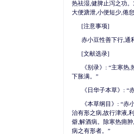
热祛湿,健脾止泻之功。
大便溏泄,小便短少,倦
[注意事项]
赤小豆性善下行,通
[文献选录]
《别录》: “主寒热,
下胀满。”
《日华子本草》: “
《本草纲目》: “赤
治有形之病,故行津液,
僻,解酒病。除寒热痈肿
病之有形者。”