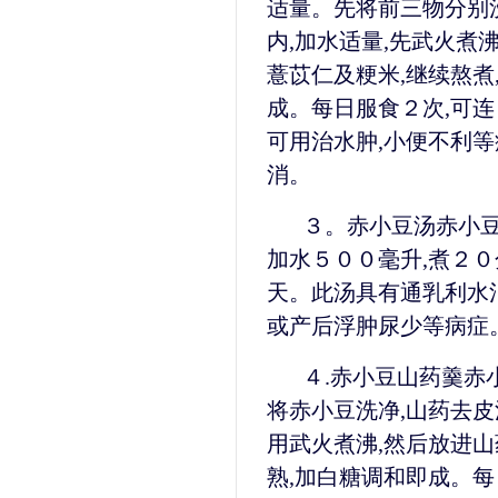
适量。先将前三物分别
内,加水适量,先武火煮
薏苡仁及粳米,继续熬煮
成。每日服食２次,可连
可用治水肿,小便不利等
消。
３。赤小豆汤赤小豆
加水５００毫升,煮２０
天。此汤具有通乳利水
或产后浮肿尿少等病症
４.赤小豆山药羹赤
将赤小豆洗净,山药去皮
用武火煮沸,然后放进山
熟,加白糖调和即成。