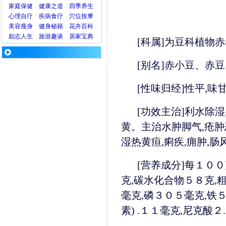
家庭保健
健康之道
四季养生
心理
自疗
疾病
食疗
穴位
按摩
美容
瘦身
健身
秘籍
花卉
百科
励志人生
旅游
趣谈
居家宝典
[科属]为豆科植物
[别名]赤小豆、赤
[性味归经]性平,
[功效主治]利水除湿
黄。主治水肿脚气,疮肿
湿热黄疸,痢疾,痈肿,
[营养成分]每１００
克,碳水化合物５８克,粗
毫克,磷３０５毫克,铁５
素) .１１毫克,尼克酸２