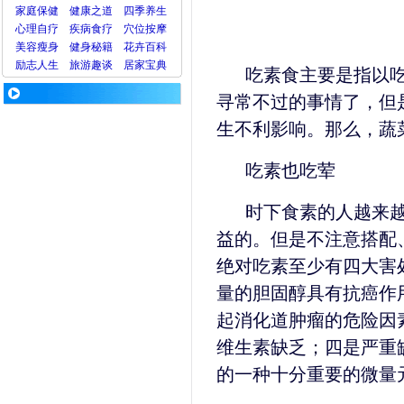
家庭保健
健康之道
四季养生
心理
自疗
疾病
食疗
穴位
按摩
美容
瘦身
健身
秘籍
花卉
百科
励志人生
旅游
趣谈
居家宝典
吃素食主要是指以
寻常不过的事情了，但
生不利影响。那么，蔬
吃素也吃荤
时下食素的人越来
益的。但是不注意搭配
绝对吃素至少有四大害
量的胆固醇具有抗癌作
起消化道肿瘤的危险因
维生素缺乏；四是严重
的一种十分重要的微量