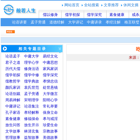
网站首页
全站搜索
文章推荐
休闲文摘
儒以修身
儒学初探
儒学深究
素食健康
戒杀
论语讲要
孟子旁通
道德经解
大学讲记
中庸讲录
孝经注解
格言联璧
相 关 专 题 目 录
论语
孟子
中庸
大学
易经文化
来源：
君子之道
理学心学
中庸思想
历代大儒
修身法语
家风家训
儒学初探
儒学中修
儒学深究
儒教哲学
儒学典故
孝悌忠信
颜氏家训
袁氏世范
处世悬镜
论语别裁
孟子旁通
大学微言
周易禅解
宋明理学
阳明心学
中庸讲记
论语集注
常礼举要
孔子家语
孝经解释
保身立命
素食健康
修福保命
孝与戒淫
放生问答
放生开示
珍爱生命
文学故事
林清玄集
宗教故事
哲理故事
益智故事
美德故事